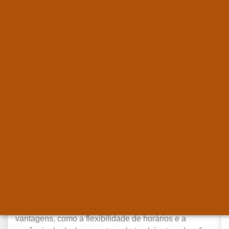
Vitamina D e Home Office: Como
Manter a Saúde em Dia Mesmo
Trabalhando de Casa
agosto 30,
2024
Nos últimos anos, o home office se tornou uma
realidade para milhões de pessoas ao redor do
mundo. Embora trabalhar de casa ofereça muitas
vantagens, como a flexibilidade de horários e a