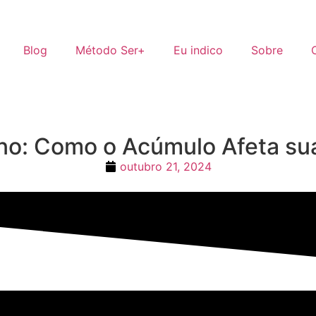
Blog
Método Ser+
Eu indico
Sobre
tino: Como o Acúmulo Afeta s
outubro 21, 2024