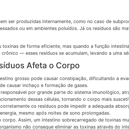
dem ser produzidas internamente, como no caso de subpro
essados ou em ambientes poluídos. Já os resíduos são mat
s toxinas de forma eficiente, mas quando a função intest
e crônico — esses resíduos se acumulam, levando a uma sé
síduos Afeta o Corpo
testino grosso pode causar constipação, dificultando a eva
ode causar inchaço e formação de gases.
 é responsável por grande parte do sistema imunológico, at
ionamento dessas células, tornando o corpo mais suscetív
a corretamente os resíduos pode impedir a adequada absorç
 energia, mesmo após noites de sono prolongadas.
 do corpo. Assim, um intestino sobrecarregado de toxinas m
nismo não consegue eliminar as toxinas através do intesti