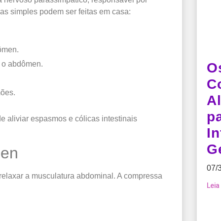
cas simples podem ser feitas em casa:
ômen.
o o abdômen.
O
C
mões.
Al
p
e aliviar espasmos e cólicas intestinais
I
G
men
07/
 e relaxar a musculatura abdominal. A compressa
Leia