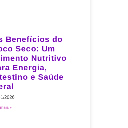
s Benefícios do
oco Seco: Um
imento Nutritivo
ara Energia,
ntestino e Saúde
eral
31/2026
 mais »