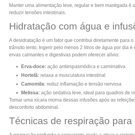
Manter uma alimentação leve, regular e bem mastigada é 
reduzir tensões intestinais.
Hidratação com água e infus
A desidratação é um fator que contribui diretamente para o
trânsito lento. Ingerir pelo menos 2 litros de água por dia 
ervas calmantes e digestivas podem oferecer alívio:
Erva-doce:
ação antiespasmódica e carminativa
Hortelã:
relaxa a musculatura intestinal
Camomila:
reduz inflamação e tensão nervosa
Melissa:
ação sedativa leve, ideal para quadros de in
Tomar uma xícara morna dessas infusões após as refeições
desconforto abdominal.
Técnicas de respiração para
A respiração profunda e consciente ajuda a ativar o siste