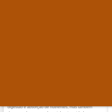
Saúde Intestinal Infantil: Como
Garantir um Sistema Digestivo
Saudável para as Crianças
março 10,
2025
A saúde intestinal infantil é um dos pilares
fundamentais para o desenvolvimento e bem-estar das
crianças. O intestino não é responsável apenas pela
digestão e absorção de nutrientes, mas também