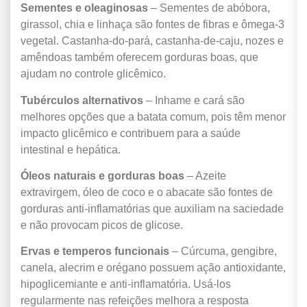
Sementes e oleaginosas
– Sementes de abóbora,
girassol, chia e linhaça são fontes de fibras e ômega-3
vegetal. Castanha-do-pará, castanha-de-caju, nozes e
amêndoas também oferecem gorduras boas, que
ajudam no controle glicêmico.
Tubérculos alternativos
– Inhame e cará são
melhores opções que a batata comum, pois têm menor
impacto glicêmico e contribuem para a saúde
intestinal e hepática.
Óleos naturais e gorduras boas
– Azeite
extravirgem, óleo de coco e o abacate são fontes de
gorduras anti-inflamatórias que auxiliam na saciedade
e não provocam picos de glicose.
Ervas e temperos funcionais
– Cúrcuma, gengibre,
canela, alecrim e orégano possuem ação antioxidante,
hipoglicemiante e anti-inflamatória. Usá-los
regularmente nas refeições melhora a resposta