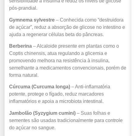
sensibilidade à insulina e reduz os níveis de glicose
pós-prandial.
Gymnema sylvestre
– Conhecida como “destruidora
de açúcar”, reduz a absorção de glicose no intestino e
ajuda a regenerar células beta do pâncreas.
Berberina
– Alcaloide presente em plantas como o
Coptis chinensis, atua regulando a glicemia e
promovendo melhora na resistência à insulina,
semelhante a medicamentos convencionais, porém de
forma natural.
Cúrcuma (Curcuma longa)
– Anti-inflamatória
potente, protege o fígado, reduz marcadores
inflamatórios e apoia a microbiota intestinal.
Jambolão (Syzygium cumini)
– Suas folhas e
sementes são usadas tradicionalmente para controle
do açúcar no sangue.