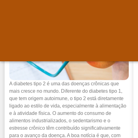
A diabetes tipo 2 é uma das doenças crônicas que
mais cresce no mundo. Diferente do diabetes tipo 1,
que tem origem autoimune, o tipo 2 está diretamente
ligado ao estilo de vida, especialmente à alimentação
e à atividade física. O aumento do consumo de
alimentos industrializados, o sedentarismo e o
estresse crônico têm contribuído significativamente
para o avanço da doença. A boa notícia é que, com