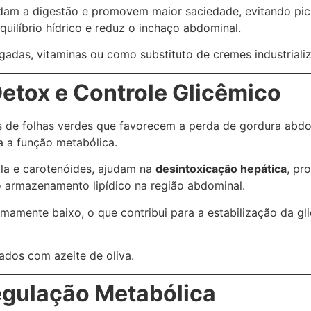
ardam a digestão e promovem maior saciedade, evitando pic
quilíbrio hídrico e reduz o inchaço abdominal.
adas, vitaminas ou como substituto de cremes industriali
Detox e Controle Glicêmico
s de folhas verdes que favorecem a perda de gordura abdom
a a função metabólica.
ila e carotenóides, ajudam na
desintoxicação hepática
, pr
o armazenamento lipídico na região abdominal.
emamente baixo, o que contribui para a estabilização da g
ados com azeite de oliva.
egulação Metabólica