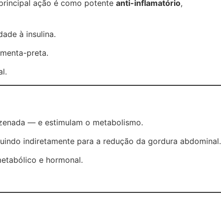
 principal ação é como potente
anti-inflamatório
,
ade à insulina.
imenta-preta.
l.
zenada — e estimulam o metabolismo.
buindo indiretamente para a redução da gordura abdominal.
metabólico e hormonal.