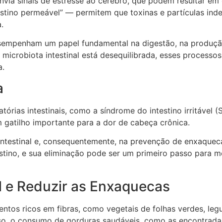
 envia sinais de estresse ao cérebro, que podem resultar 
tino permeável” — permitem que toxinas e partículas inde
.
 desempenham um papel fundamental na digestão, na produçã
icrobiota intestinal está desequilibrada, esses processo
a.
a
ias intestinais, como a síndrome do intestino irritável (S
 gatilho importante para a dor de cabeça crônica.
ntestinal e, consequentemente, na prevenção de enxaqueca
stino, e sua eliminação pode ser um primeiro passo para m
l e Reduzir as Enxaquecas
imentos ricos em fibras, como vegetais de folhas verdes, le
isso, o consumo de gorduras saudáveis, como as encontradas