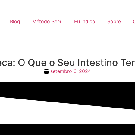
Blog
Método Ser+
Eu indico
Sobre
ca: O Que o Seu Intestino Te
setembro 6, 2024