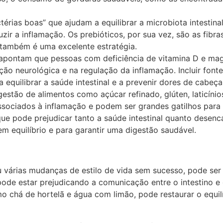
ctérias boas” que ajudam a equilibrar a microbiota intestina
uzir a inflamação. Os prebióticos, por sua vez, são as fib
, também é uma excelente estratégia.
 apontam que pessoas com deficiência de vitamina D e ma
 neurológica e na regulação da inflamação. Incluir fontes
 equilibrar a saúde intestinal e a prevenir dores de cabeça
ngestão de alimentos como açúcar refinado, glúten, laticíni
 associados à inflamação e podem ser grandes gatilhos para
 que pode prejudicar tanto a saúde intestinal quanto dese
em equilíbrio e para garantir uma digestão saudável.
u várias mudanças de estilo de vida sem sucesso, pode se
 pode estar prejudicando a comunicação entre o intestino 
mo chá de hortelã e água com limão, pode restaurar o equilí