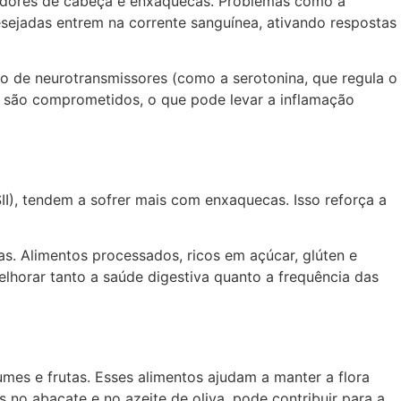
em dores de cabeça e enxaquecas. Problemas como a
sejadas entrem na corrente sanguínea, ativando respostas
o de neurotransmissores (como a serotonina, que regula o
s são comprometidos, o que pode levar a inflamação
II), tendem a sofrer mais com enxaquecas. Isso reforça a
s. Alimentos processados, ricos em açúcar, glúten e
elhorar tanto a saúde digestiva quanto a frequência das
gumes e frutas. Esses alimentos ajudam a manter a flora
 no abacate e no azeite de oliva, pode contribuir para a