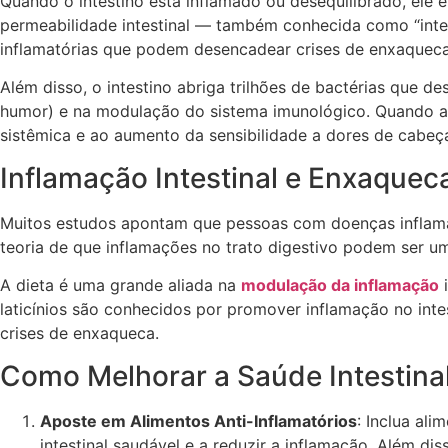
Quando o intestino está inflamado ou desequilibrado, ele
permeabilidade intestinal — também conhecida como “intes
inflamatórias que podem desencadear crises de enxaqueca
Além disso, o intestino abriga trilhões de bactérias que
humor) e na modulação do sistema imunológico. Quando a m
sistêmica e ao aumento da sensibilidade a dores de cabeç
Inflamação Intestinal e Enxaquec
Muitos estudos apontam que pessoas com doenças inflamatór
teoria de que inflamações no trato digestivo podem ser um
A dieta é uma grande aliada na
modulação da inflamação
i
laticínios são conhecidos por promover inflamação no inte
crises de enxaqueca.
Como Melhorar a Saúde Intestina
Aposte em Alimentos Anti-Inflamatórios
: Inclua al
intestinal saudável e a reduzir a inflamação. Além d